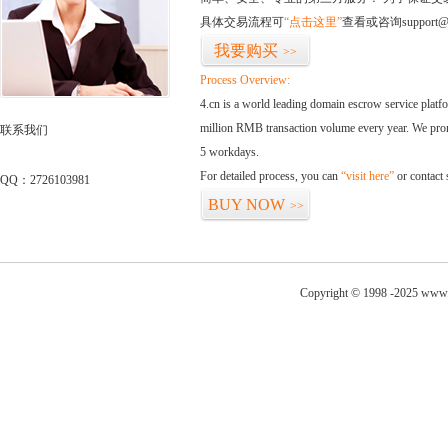
具体交易流程可
“点击这里”
查看或咨询support@
我要购买
>>
Process Overview:
4.cn is a world leading domain escrow service plat
million RMB transaction volume every year. We promi
联系我们
5 workdays.
For detailed process, you can
“visit here”
or contact
QQ：2726103981
BUY NOW
>>
Copyright © 1998 -2025 www.t